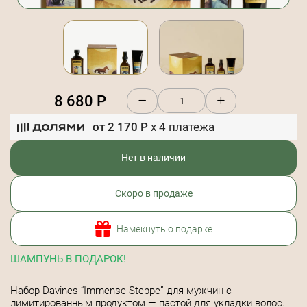
8 680
Р
от
2 170
Р
x
4
платежа
Нет в наличии
Скоро в продаже
Намекнуть о подарке
ШАМПУНЬ В ПОДАРОК!
Набор Davines “Immense Steppe” для мужчин с
лимитированным продуктом — пастой для укладки волос.