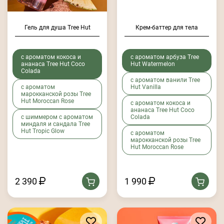
Гель для душа Tree Hut
Крем-баттер для тела
с ароматом кокоса и
с ароматом арбуза Tree
ананаса Tree Hut Coco
Hut Watermelon
Colada
с ароматом ванили Tree
с ароматом
Hut Vanilla
марокканской розы Tree
Hut Moroccan Rose
с ароматом кокоса и
ананаса Tree Hut Coco
с шиммером с ароматом
Colada
миндаля и сандала Tree
Hut Tropic Glow
с ароматом
марокканской розы Tree
Hut Moroccan Rose
2 390
1 990