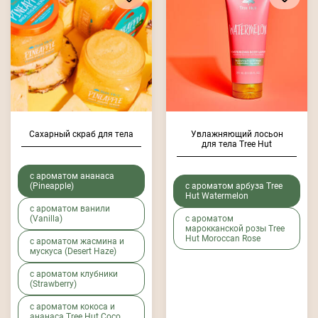
Сахарный скраб для тела
Увлажняющий лосьон
для тела Tree Hut
с ароматом ананаса
(Pineapple)
с ароматом арбуза Tree
Hut Watermelon
с ароматом ванили
(Vanilla)
с ароматом
марокканской розы Tree
Hut Moroccan Rose
с ароматом жасмина и
мускуса (Desert Haze)
с ароматом клубники
(Strawberry)
с ароматом кокоса и
ананаса Tree Hut Coco