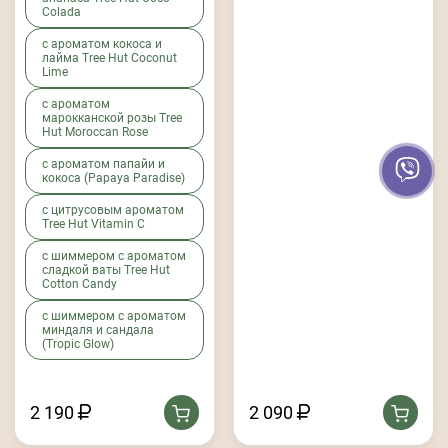
Colada
с ароматом кокоса и
лайма Tree Hut Coconut
Lime
с ароматом
марокканской розы Tree
Hut Moroccan Rose
с ароматом папайи и
кокоса (Papaya Paradise)
с цитрусовым ароматом
Tree Hut Vitamin C
с шиммером c ароматом
сладкой ваты Tree Hut
Cotton Candy
с шиммером с ароматом
миндаля и сандала
(Tropic Glow)
2 190
2 090