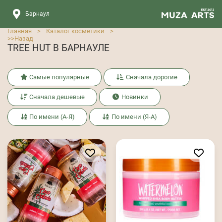
Барнаул
Главная
>
Каталог косметики
>
>>
Назад
TREE HUT В БАРНАУЛЕ
Самые популярные
Сначала дорогие
Сначала дешевые
Новинки
По имени (А-Я)
По имени (Я-А)