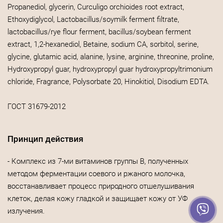
Propanediol, glycerin, Curculigo оrchioides root extract,
Ethoxydiglycol, Lactobacillus/soymilk ferment filtrate,
lactobacillus/rye flour ferment, bacillus/soybean ferment
extract, 1,2-hexanediol, Betaine, sodium CA, sorbitol, serine,
glycine, glutamic acid, alanine, lysine, arginine, threonine, proline,
Hydroxypropyl guar, hydroxypropyl guar hydroxypropyltrimonium
chloride, Fragrance, Polysorbate 20, Hinokitiol, Disodium EDTA.
ГОСТ 31679-2012
Принцип действия
- Комплекс из 7-ми витаминов группы В, полученных
методом ферментации соевого и ржаного молочка,
восстанавливает процесс природного отшелушивания
клеток, делая кожу гладкой и защищает кожу от УФ
излучения.