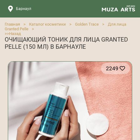
Барнаул
Главная
>
Каталог косметики
>
Golden Trace
>
Для лица
Granted Pelle
>
>>
Назад
ОЧИЩАЮЩИЙ ТОНИК ДЛЯ ЛИЦА GRANTED
PELLE (150 МЛ) В БАРНАУЛЕ
2249