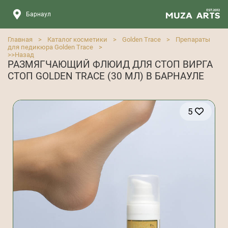
Барнаул
Главная
>
Каталог косметики
>
Golden Trace
>
Препараты
для педикюра Golden Trace
>
>>
Назад
РАЗМЯГЧАЮЩИЙ ФЛЮИД ДЛЯ СТОП ВИРГА
СТОП GOLDEN TRACE (30 МЛ) В БАРНАУЛЕ
5