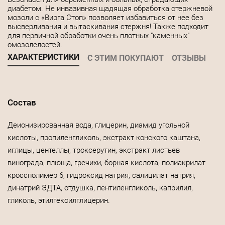
диабетом. Не инвазивная щадящая обработка стержневой
мозоли с «Вирга Стоп» позволяет избавиться от нее без
высверливания и вытаскивания стержня! Также подходит
для первичной обработки очень плотных "каменных"
омозолелостей.
ХАРАКТЕРИСТИКИ
С ЭТИМ ПОКУПАЮТ
ОТЗЫВЫ
Состав
Деионизированная вода, глицерин, диамид угольной
кислоты, пропиленгликоль, экстракт конского каштана,
иглицы, центеллы, троксерутин, экстракт листьев
винограда, плюща, гречихи, борная кислота, полиакрилат
кроссполимер 6, гидроксид натрия, салицилат натрия,
динатрий ЭДТА, отдушка, пентиленгликоль, каприлил,
гликоль, этилгексилглицерин.