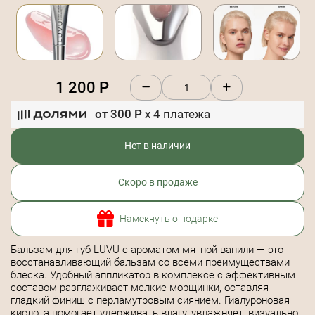
1 200
Р
от
300
Р
x
4
платежа
Нет в наличии
Скоро в продаже
Намекнуть о подарке
Бальзам для губ LUVU с ароматом мятной ванили — это
восстанавливающий бальзам со всеми преимуществами
блеска. Удобный аппликатор в комплексе с эффективным
составом разглаживает мелкие морщинки, оставляя
гладкий финиш с перламутровым сиянием. Гиалуроновая
кислота помогает удерживать влагу, увлажняет, визуально