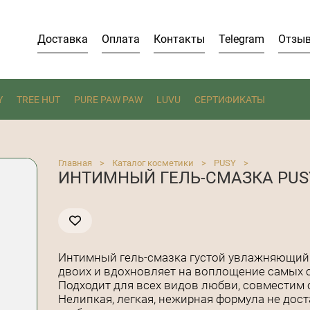
Доставка
Оплата
Контакты
Telegram
Отзы
Y
TREE HUT
PURE PAW PAW
LUVU
СЕРТИФИКАТЫ
Главная
>
Каталог косметики
>
PUSY
>
ИНТИМНЫЙ ГЕЛЬ-СМАЗКА PUS
Интимный гель-смазка густой увлажняющий 
двоих и вдохновляет на воплощение самых 
Подходит для всех видов любви, совместим 
Нелипкая, легкая, нежирная формула не дост