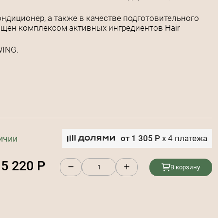
ндиционер, а также в качестве подготовительного
ащен комплексом активных ингредиентов Hair
WING.
ичии
от
1 305
Р
x
4
платежа
5 220
Р
В корзину