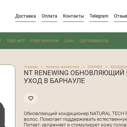
Доставка
Оплата
Контакты
Telegram
Отзы
Y
TREE HUT
PURE PAW PAW
LUVU
СЕРТИФИКАТЫ
Главная
>
Каталог косметики
>
DAVINES
>
КОНДИЦ
NT RENEWING ОБНОВЛЯЮЩИ
УХОД В БАРНАУЛЕ
Обновляющий кондиционер NATURAL TECH R
волос. Помогает поддерживать естественную
Питает, увлажняет и стимулирует кожу голо