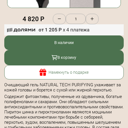
4 820
Р
от
1 205
Р
x
4
платежа
В наличии
В корзину
Намекнуть о подарке
Очищающий гель NATURAL TECH PURIFYING ухаживает за
кожей головы и борется с сухой или жирной перхотью.
Содержит фитоактивы, полученные из одуванчика, богатые
полифенолами и сахарами. Они обладают сильными
антиоксидантными и противовоспалительными свойствами.
Пиритон цинка и пироктоноламин являются мощными
лечебными компонентами при борьбе с себореей,
перхотью, зудом, воспалением, повышенным шелушением
и грибковыми заболеваниями кожи головы. В состав геля